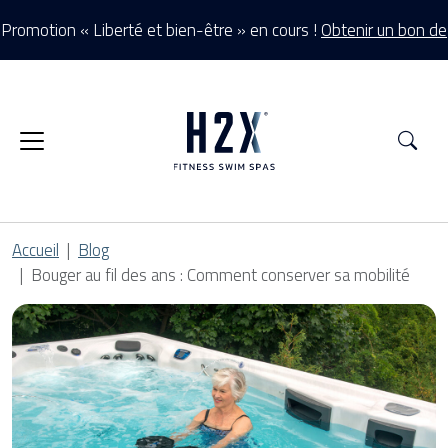
Promotion « Liberté et bien-être » en cours !
Obtenir un bon de
réduction >
Rec
Accueil
Blog
Bouger au fil des ans : Comment conserver sa mobilité