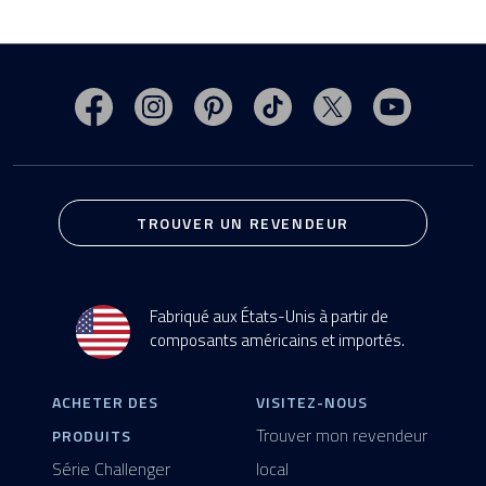
Rendez-vous sur la page Facebook de MasterSp
Rendez-vous sur le compte Instagram d
Rendez-vous sur le compte Pint
Rendez-vous sur TikTok p
Rendez-vous sur 
Rendez-vo
TROUVER UN REVENDEUR
Fabriqué aux États-Unis à partir de
composants américains et importés.
ACHETER DES
VISITEZ-NOUS
Trouver mon revendeur
PRODUITS
Série Challenger
local