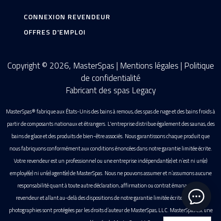
CONNEXION REVENDEUR
OFFRES D'EMPLOI
Copyright © 2026, MasterSpas |
Mentions légales
|
Politique
de confidentialité
Fabricant des spas Legacy
MasterSpas® fabrique aux États-Unis des bains à remous, des spas de nage et des bains froids à
partir de composants nationaux et étrangers. L'entreprise distribue également des saunas, des
bains de glace et des produits de bien-être associés. Nous garantissons chaque produit que
nous fabriquons conformément aux conditions énoncées dans notre garantie limitée écrite.
Votre revendeur est un professionnel ou une entreprise indépendant(e) et n’est ni un(e)
employé(e) ni un(e) agent(e) de MasterSpas. Nous ne pouvons assumer et n’assumons aucune
responsabilité quant à toute autre déclaration, affirmation ou contrat émanant d’un
revendeur et allant au-delà des dispositions de notre garantie limitée écrite. Toutes les
photographies sont protégées par les droits d’auteur de MasterSpas, LLC. MasterSpas est une