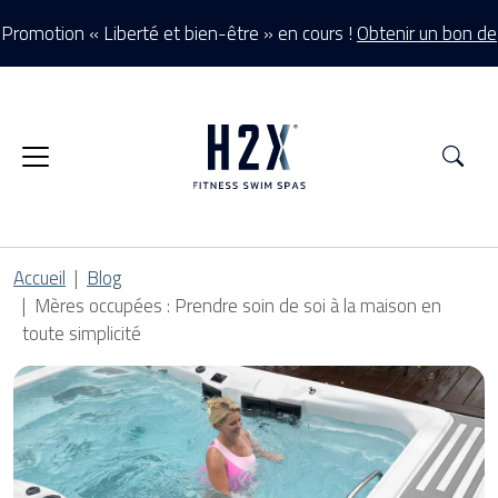
Promotion « Liberté et bien-être » en cours !
Obtenir un bon de
réduction >
Rec
Accueil
Blog
Mères occupées : Prendre soin de soi à la maison en
toute simplicité