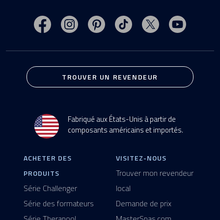
Rendez-vous sur la page Facebook de MasterSp
Rendez-vous sur le compte Instagram d
Rendez-vous sur le compte Pint
Rendez-vous sur TikTok p
Rendez-vous sur 
Rendez-vo
TROUVER UN REVENDEUR
Fabriqué aux États-Unis à partir de
composants américains et importés.
ACHETER DES
VISITEZ-NOUS
Trouver mon revendeur
PRODUITS
Série Challenger
local
Série des formateurs
Demande de prix
Série Therapool
MasterSpas.com